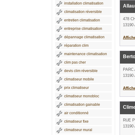
installation climatisation
Allau
climatisation réversible
478 C
entretien climatisation
13190 
entreprise climatisation
dépannage climatisation
Affich
réparation clim
maintenance climatisation
Bert
clim pas cher
PARC 
devis clim réversible
13190 
climatiseur mobile
prix climatiseur
Affich
climatiseur monobloc
climatisation gainable
Clime
air conditionné
RUE 
climatiseur fixe
13190 
climatiseur mural