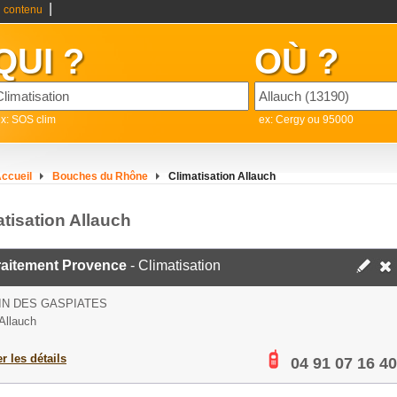
|
 contenu
QUI ?
OÙ ?
x: SOS clim
ex: Cergy ou 95000
ccueil
Bouches du Rhône
Climatisation Allauch
atisation Allauch
raitement Provence
- Climatisation
IN DES GASPIATES
Allauch
er les détails
04 91 07 16 40