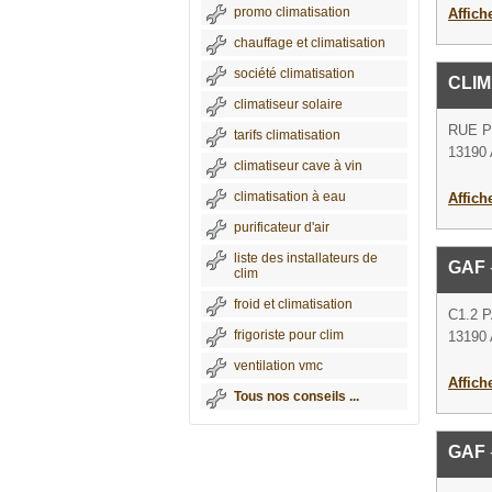
promo climatisation
Affich
chauffage et climatisation
société climatisation
CLI
climatiseur solaire
RUE 
tarifs climatisation
13190 
climatiseur cave à vin
climatisation à eau
Affich
purificateur d'air
liste des installateurs de
GAF
clim
froid et climatisation
C1.2 
frigoriste pour clim
13190 
ventilation vmc
Affich
Tous nos conseils ...
GAF