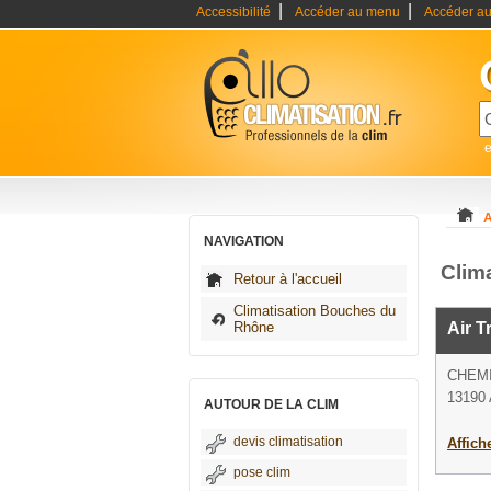
|
|
Accessibilité
Accéder au menu
Accéder au
e
A
NAVIGATION
Clim
Retour à l'accueil
Climatisation Bouches du
Rhône
Air T
CHEM
13190 
AUTOUR DE LA CLIM
devis climatisation
Affich
pose clim