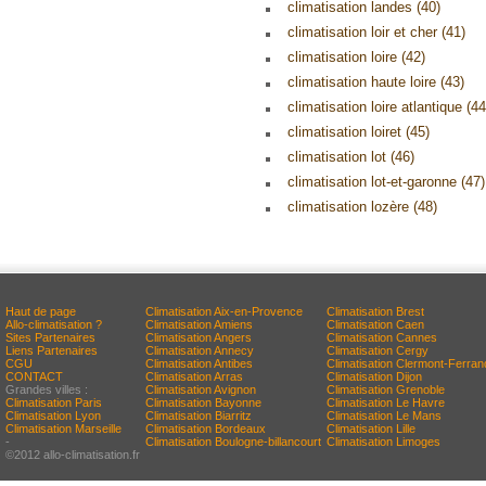
climatisation landes (40)
climatisation loir et cher (41)
climatisation loire (42)
climatisation haute loire (43)
climatisation loire atlantique (44
climatisation loiret (45)
climatisation lot (46)
climatisation lot-et-garonne (47)
climatisation lozère (48)
Haut de page
Climatisation Aix-en-Provence
Climatisation Brest
Allo-climatisation ?
Climatisation Amiens
Climatisation Caen
Sites Partenaires
Climatisation Angers
Climatisation Cannes
Liens Partenaires
Climatisation Annecy
Climatisation Cergy
CGU
Climatisation Antibes
Climatisation Clermont-Ferran
CONTACT
Climatisation Arras
Climatisation Dijon
Grandes villes :
Climatisation Avignon
Climatisation Grenoble
Climatisation Paris
Climatisation Bayonne
Climatisation Le Havre
Climatisation Lyon
Climatisation Biarritz
Climatisation Le Mans
Climatisation Marseille
Climatisation Bordeaux
Climatisation Lille
-
Climatisation Boulogne-billancourt
Climatisation Limoges
©2012 allo-climatisation.fr