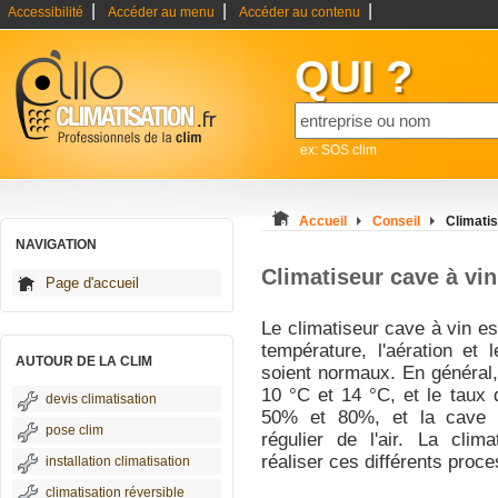
|
|
|
Accessibilité
Accéder au menu
Accéder au contenu
QUI ?
ex: SOS clim
Accueil
Conseil
Climatis
NAVIGATION
Climatiseur cave à vin
Page d'accueil
Le climatiseur cave à vin es
température, l'aération et
AUTOUR DE LA CLIM
soient normaux. En général, 
10 °C et 14 °C, et le taux 
devis climatisation
50% et 80%, et la cave do
pose clim
régulier de l'air. La clima
réaliser ces différents proc
installation climatisation
climatisation réversible