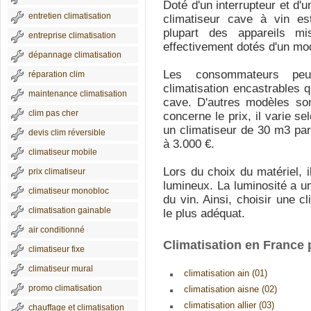
Doté d'un interrupteur et d'u
entretien climatisation
climatiseur cave à vin es
plupart des appareils m
entreprise climatisation
effectivement dotés d'un mo
dépannage climatisation
Les consommateurs peu
réparation clim
climatisation encastrables q
maintenance climatisation
cave. D'autres modèles son
clim pas cher
concerne le prix, il varie se
un climatiseur de 30 m3 par
devis clim réversible
à 3.000 €.
climatiseur mobile
Lors du choix du matériel, il
prix climatiseur
lumineux. La luminosité a une
climatiseur monobloc
du vin. Ainsi, choisir une c
climatisation gainable
le plus adéquat.
air conditionné
Climatisation en France
climatiseur fixe
climatiseur mural
climatisation ain (01)
promo climatisation
climatisation aisne (02)
climatisation allier (03)
chauffage et climatisation