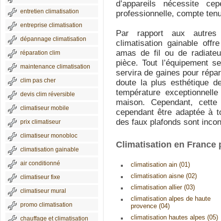
d’appareils nécessite cep
entretien climatisation
professionnelle, compte tenu
entreprise climatisation
Par rapport aux autres
dépannage climatisation
climatisation gainable off
amas de fil ou de radiateur
réparation clim
pièce. Tout l’équipement s
maintenance climatisation
servira de gaines pour répart
clim pas cher
doute la plus esthétique d
température exceptionnelle
devis clim réversible
maison. Cependant, cette
climatiseur mobile
cependant être adaptée à t
des faux plafonds sont incont
prix climatiseur
climatiseur monobloc
Climatisation en France
climatisation gainable
air conditionné
climatisation ain (01)
climatisation aisne (02)
climatiseur fixe
climatisation allier (03)
climatiseur mural
climatisation alpes de haute
promo climatisation
provence (04)
climatisation hautes alpes (05)
chauffage et climatisation