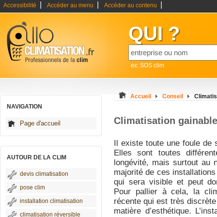
|
|
|
Accessibilité
Accéder au menu
Accéder au contenu
QUI ?
ex: SOS clim
Accueil
Conseil
Climatis
NAVIGATION
Climatisation gainabl
Page d'accueil
Il existe toute une foule de 
Elles sont toutes différe
AUTOUR DE LA CLIM
longévité, mais surtout au 
majorité de ces installation
devis climatisation
qui sera visible et peut do
pose clim
Pour pallier à cela, la cli
récente qui est très discrète
installation climatisation
matière d’esthétique. L’inst
climatisation réversible