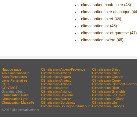
climatisation haute loire (43)
climatisation loire atlantique (44
climatisation loiret (45)
climatisation lot (46)
climatisation lot-et-garonne (47)
climatisation lozère (48)
Haut de page
Climatisation Aix-en-Provence
Climatisation Brest
Allo-climatisation ?
Climatisation Amiens
Climatisation Caen
Sites Partenaires
Climatisation Angers
Climatisation Cannes
Liens Partenaires
Climatisation Annecy
Climatisation Cergy
CGU
Climatisation Antibes
Climatisation Clermont-Ferran
CONTACT
Climatisation Arras
Climatisation Dijon
Grandes villes :
Climatisation Avignon
Climatisation Grenoble
Climatisation Paris
Climatisation Bayonne
Climatisation Le Havre
Climatisation Lyon
Climatisation Biarritz
Climatisation Le Mans
Climatisation Marseille
Climatisation Bordeaux
Climatisation Lille
-
Climatisation Boulogne-billancourt
Climatisation Limoges
©2012 allo-climatisation.fr