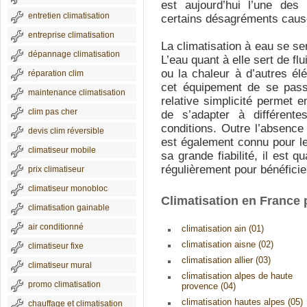
est aujourd’hui l’une des 
entretien climatisation
certains désagréments causé
entreprise climatisation
La climatisation à eau se se
dépannage climatisation
L’eau quant à elle sert de fl
ou la chaleur à d’autres él
réparation clim
cet équipement de se passe
maintenance climatisation
relative simplicité permet e
clim pas cher
de s’adapter à différente
conditions. Outre l’absenc
devis clim réversible
est également connu pour le
climatiseur mobile
sa grande fiabilité, il est 
régulièrement pour bénéficie
prix climatiseur
climatiseur monobloc
Climatisation en France
climatisation gainable
air conditionné
climatisation ain (01)
climatisation aisne (02)
climatiseur fixe
climatisation allier (03)
climatiseur mural
climatisation alpes de haute
promo climatisation
provence (04)
climatisation hautes alpes (05)
chauffage et climatisation