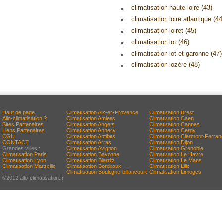
climatisation haute loire (43)
climatisation loire atlantique (44
climatisation loiret (45)
climatisation lot (46)
climatisation lot-et-garonne (47)
climatisation lozère (48)
Haut de page
Climatisation Aix-en-Provence
Climatisation Brest
Allo-climatisation ?
Climatisation Amiens
Climatisation Caen
Sites Partenaires
Climatisation Angers
Climatisation Cannes
Liens Partenaires
Climatisation Annecy
Climatisation Cergy
CGU
Climatisation Antibes
Climatisation Clermont-Ferran
CONTACT
Climatisation Arras
Climatisation Dijon
Grandes villes :
Climatisation Avignon
Climatisation Grenoble
Climatisation Paris
Climatisation Bayonne
Climatisation Le Havre
Climatisation Lyon
Climatisation Biarritz
Climatisation Le Mans
Climatisation Marseille
Climatisation Bordeaux
Climatisation Lille
-
Climatisation Boulogne-billancourt
Climatisation Limoges
©2012 allo-climatisation.fr