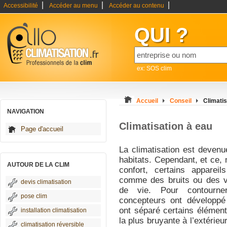
|
|
|
Accessibilité
Accéder au menu
Accéder au contenu
QUI ?
ex: SOS clim
Accueil
Conseil
Climatis
NAVIGATION
Climatisation à eau
Page d'accueil
La climatisation est devenu
habitats. Cependant, et ce, m
AUTOUR DE LA CLIM
confort, certains apparei
comme des bruits ou des vib
devis climatisation
de vie. Pour contourner
pose clim
concepteurs ont développé
ont séparé certains élément
installation climatisation
la plus bruyante à l’extérieu
climatisation réversible