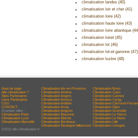
climatisation landes (40)
climatisation loir et cher (41)
climatisation loire (42)
climatisation haute loire (43)
climatisation loire atlantique (44
climatisation loiret (45)
climatisation lot (46)
climatisation lot-et-garonne (47)
climatisation lozère (48)
Haut de page
Climatisation Aix-en-Provence
Climatisation Brest
Allo-climatisation ?
Climatisation Amiens
Climatisation Caen
Sites Partenaires
Climatisation Angers
Climatisation Cannes
Liens Partenaires
Climatisation Annecy
Climatisation Cergy
CGU
Climatisation Antibes
Climatisation Clermont-Ferran
CONTACT
Climatisation Arras
Climatisation Dijon
Grandes villes :
Climatisation Avignon
Climatisation Grenoble
Climatisation Paris
Climatisation Bayonne
Climatisation Le Havre
Climatisation Lyon
Climatisation Biarritz
Climatisation Le Mans
Climatisation Marseille
Climatisation Bordeaux
Climatisation Lille
-
Climatisation Boulogne-billancourt
Climatisation Limoges
©2012 allo-climatisation.fr