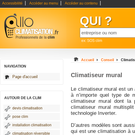
|
|
|
Accessibilité
Accéder au menu
Accéder au contenu
QUI ?
ex: SOS clim
Accueil
Conseil
Climati
NAVIGATION
Climatiseur mural
Page d'accueil
Le climatiseur mural est un 
à n’importe quel type de m
AUTOUR DE LA CLIM
climatiseur mural dont la 
climatiseur mural multispl
devis climatisation
technologie Inverter.
pose clim
D’autres modèles sont aussi
installation climatisation
qui est une climatisation à 
climatisation réversible