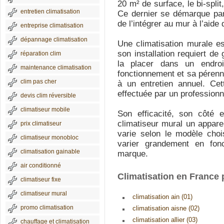
20 m² de surface, le bi-split,
entretien climatisation
Ce dernier se démarque par sa
de l’intégrer au mur à l’aide 
entreprise climatisation
dépannage climatisation
Une climatisation murale est
son installation requiert de 
réparation clim
la placer dans un endro
maintenance climatisation
fonctionnement et sa pérenni
clim pas cher
à un entretien annuel. Cet
effectuée par un professionne
devis clim réversible
climatiseur mobile
Son efficacité, son côté e
climatiseur mural un apparei
prix climatiseur
varie selon le modèle choi
climatiseur monobloc
varier grandement en fon
climatisation gainable
marque.
air conditionné
Climatisation en France
climatiseur fixe
climatiseur mural
climatisation ain (01)
promo climatisation
climatisation aisne (02)
climatisation allier (03)
chauffage et climatisation