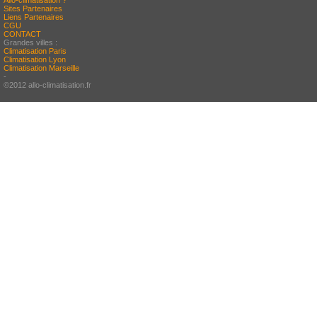
Allo-climatisation ?
Sites Partenaires
Liens Partenaires
CGU
CONTACT
Grandes villes :
Climatisation Paris
Climatisation Lyon
Climatisation Marseille
-
©2012 allo-climatisation.fr