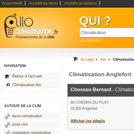
|
|
|
Accessibilité
Accéder au menu
Accéder au contenu
QUI ?
ex: SOS clim
Accueil
Ain
Climatisatio
NAVIGATION
Climatisation Anglefort
Retour à l'accueil
Climatisation Ain
Chosson Bernard
- Climatis
60 CHEMIN DU PLAT
AUTOUR DE LA CLIM
01350 Anglefort
devis climatisation
Afficher les détails
pose clim
installation climatisation