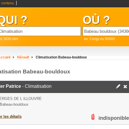
|
 contenu
QUI ?
OÙ ?
x: SOS clim
ex: Cergy ou 95000
ccueil
Hérault
Climatisation Babeau-bouldoux
atisation Babeau-bouldoux
er Patrice
- Climatisation
ERGES DE L ILLOUVRE
Babeau-bouldoux
er les détails
indisponible