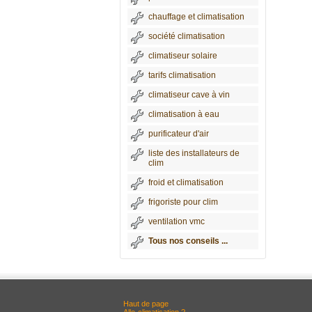
chauffage et climatisation
société climatisation
climatiseur solaire
tarifs climatisation
climatiseur cave à vin
climatisation à eau
purificateur d'air
liste des installateurs de
clim
froid et climatisation
frigoriste pour clim
ventilation vmc
Tous nos conseils ...
Haut de page