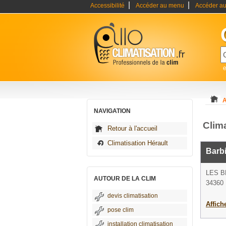
|
|
Accessibilité
Accéder au menu
Accéder au
e
A
NAVIGATION
Clim
Retour à l'accueil
Climatisation Hérault
Barbi
LES B
AUTOUR DE LA CLIM
34360 
devis climatisation
Affich
pose clim
installation climatisation