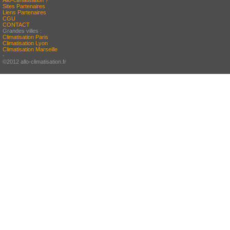
Allo-climatisation ?
Sites Partenaires
Liens Partenaires
CGU
CONTACT
Grandes villes :
Climatisation Paris
Climatisation Lyon
Climatisation Marseille
-
©2012 allo-climatisation.fr