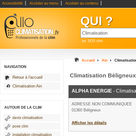
|
|
|
Accessibilité
Accéder au menu
Accéder au contenu
QUI ?
ex: SOS clim
Accueil
Ain
Climatisatio
NAVIGATION
Climatisation Béligneux
Retour à l'accueil
Climatisation Ain
ALPHA ENERGIE
- Climatisa
ADRESSE NON COMMUNIQUEE
AUTOUR DE LA CLIM
01360 Béligneux
devis climatisation
Afficher les détails
pose clim
installation climatisation