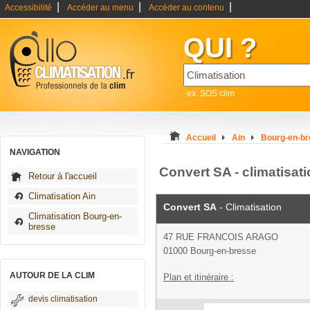
|
|
|
Accessibilité
Accéder au menu
Accéder au contenu
QUI ?
ex: SOS clim
Accueil
Ain
Bourg-en-b
NAVIGATION
Convert SA - climatisat
Retour à l'accueil
Climatisation Ain
Convert SA
- Climatisation
Climatisation Bourg-en-
bresse
47 RUE FRANCOIS ARAGO
01000 Bourg-en-bresse
AUTOUR DE LA CLIM
Plan et itinéraire :
devis climatisation