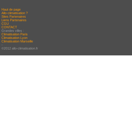
Haut de page
Allo-climatisation ?
Sites Partenaires
Liens Partenaires
CGU
CONTACT
Grandes villes :
Climatisation Paris
Climatisation Lyon
Climatisation Marseille
-
©2012 allo-climatisation.fr