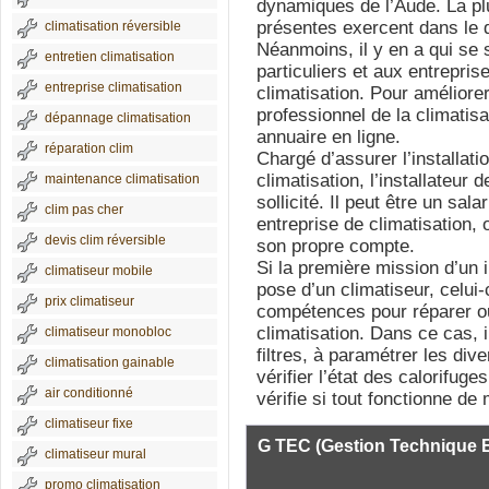
dynamiques de l’Aude. La plu
présentes exercent dans le d
climatisation réversible
Néanmoins, il y en a qui se 
entretien climatisation
particuliers et aux entrepri
entreprise climatisation
climatisation. Pour améliorer
professionnel de la climatis
dépannage climatisation
annuaire en ligne.
réparation clim
Chargé d’assurer l’installat
climatisation, l’installateur 
maintenance climatisation
sollicité. Il peut être un sal
clim pas cher
entreprise de climatisation,
devis clim réversible
son propre compte.
Si la première mission d’un i
climatiseur mobile
pose d’un climatiseur, celui
prix climatiseur
compétences pour réparer o
climatisation. Dans ce cas, 
climatiseur monobloc
filtres, à paramétrer les div
climatisation gainable
vérifier l’état des calorifuges
air conditionné
vérifie si tout fonctionne de
climatiseur fixe
G TEC (Gestion Technique E
climatiseur mural
promo climatisation