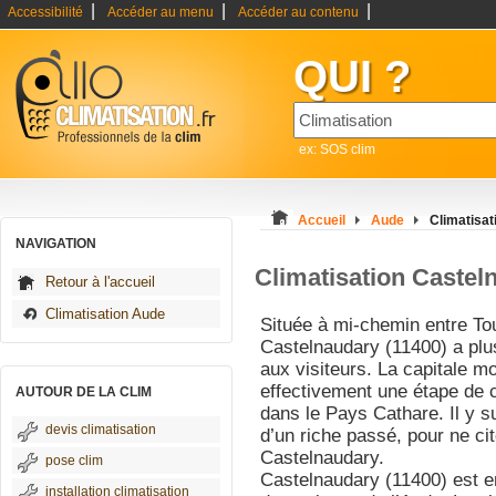
|
|
|
Accessibilité
Accéder au menu
Accéder au contenu
QUI ?
ex: SOS clim
Accueil
Aude
Climatisat
NAVIGATION
Climatisation Castel
Retour à l'accueil
Climatisation Aude
Située à mi-chemin entre To
Castelnaudary (11400) a plu
aux visiteurs. La capitale m
effectivement une étape de ch
AUTOUR DE LA CLIM
dans le Pays Cathare. Il y 
devis climatisation
d’un riche passé, pour ne ci
Castelnaudary.
pose clim
Castelnaudary (11400) est e
installation climatisation