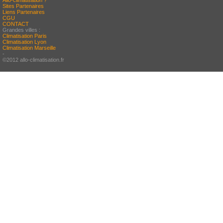
Allo-climatisation ?
Sites Partenaires
Liens Partenaires
CGU
CONTACT
Grandes villes :
Climatisation Paris
Climatisation Lyon
Climatisation Marseille
-
©2012 allo-climatisation.fr