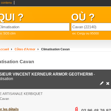
|
 contenu
QUI ?
OÙ ?
x: SOS clim
ex: Cergy ou 95000
ccueil
Côtes d'Armor
Climatisation Cavan
atisation Cavan
SIEUR VINCENT KERNEUR ARMOR GEOTHERMI
-
tisation
E ARTISANALE KERBIQUET
 Cavan
er les détails
02 96 48 76 97