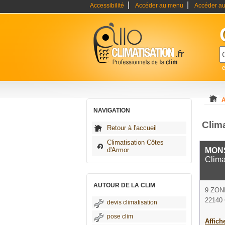
|
|
Accessibilité
Accéder au menu
Accéder au
e
A
NAVIGATION
Clim
Retour à l'accueil
Climatisation Côtes
d'Armor
MON
Clima
AUTOUR DE LA CLIM
9 ZON
22140
devis climatisation
pose clim
Affich