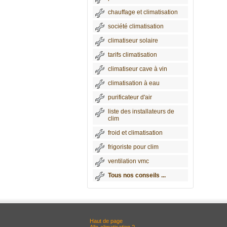
chauffage et climatisation
société climatisation
climatiseur solaire
tarifs climatisation
climatiseur cave à vin
climatisation à eau
purificateur d'air
liste des installateurs de
clim
froid et climatisation
frigoriste pour clim
ventilation vmc
Tous nos conseils ...
Haut de page