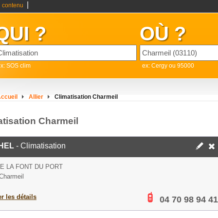
|
 contenu
QUI ?
OÙ ?
x: SOS clim
ex: Cergy ou 95000
ccueil
Allier
Climatisation Charmeil
atisation Charmeil
HEL
- Climatisation
E LA FONT DU PORT
Charmeil
er les détails
04 70 98 94 41