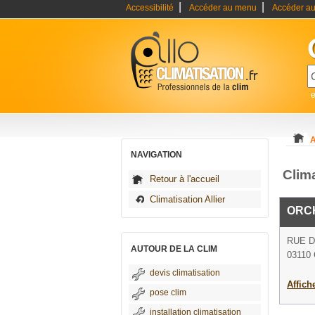
|
|
Accessibilité
Accéder au menu
Accéder au
e
A
NAVIGATION
Clim
Retour à l'accueil
Climatisation Allier
ORC
RUE D
AUTOUR DE LA CLIM
03110 
devis climatisation
Affich
pose clim
installation climatisation