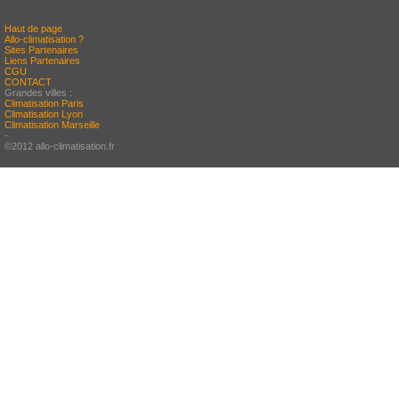
Haut de page
Allo-climatisation ?
Sites Partenaires
Liens Partenaires
CGU
CONTACT
Grandes villes :
Climatisation Paris
Climatisation Lyon
Climatisation Marseille
-
©2012 allo-climatisation.fr