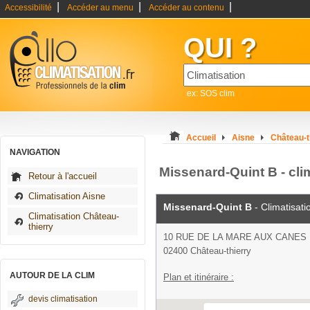
|
|
|
Accessibilité
Accéder au menu
Accéder au contenu
QUI ?
ex: SOS clim
Accueil
Aisne
Château-t
NAVIGATION
Missenard-Quint B - cli
Retour à l'accueil
Climatisation Aisne
Missenard-Quint B
- Climatisati
Climatisation Château-
thierry
10 RUE DE LA MARE AUX CANES
02400 Château-thierry
AUTOUR DE LA CLIM
Plan et itinéraire :
devis climatisation