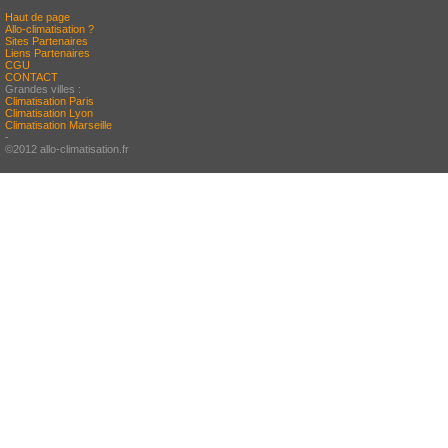
Haut de page
Allo-climatisation ?
Sites Partenaires
Liens Partenaires
CGU
CONTACT
Grandes villes :
Climatisation Paris
Climatisation Lyon
Climatisation Marseille
-
©2012 allo-climatisation.fr