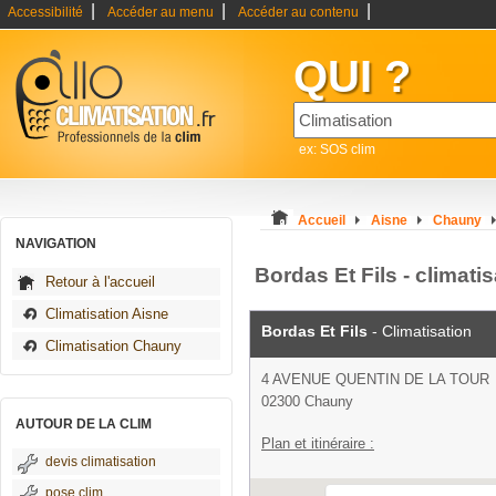
|
|
|
Accessibilité
Accéder au menu
Accéder au contenu
QUI ?
ex: SOS clim
Accueil
Aisne
Chauny
NAVIGATION
Bordas Et Fils - climat
Retour à l'accueil
Climatisation Aisne
Bordas Et Fils
- Climatisation
Climatisation Chauny
4 AVENUE QUENTIN DE LA TOUR
02300 Chauny
AUTOUR DE LA CLIM
Plan et itinéraire :
devis climatisation
pose clim