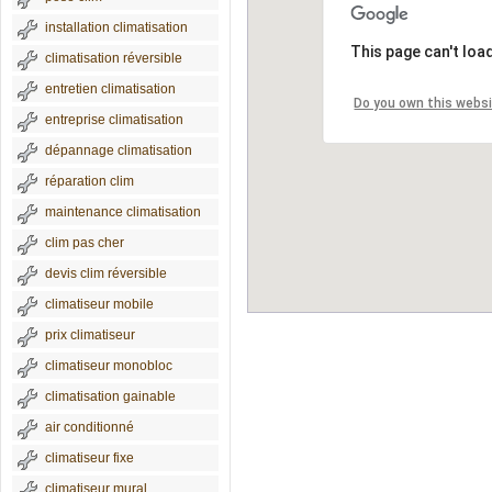
installation climatisation
This page can't loa
climatisation réversible
entretien climatisation
Do you own this webs
entreprise climatisation
dépannage climatisation
réparation clim
maintenance climatisation
clim pas cher
devis clim réversible
climatiseur mobile
prix climatiseur
climatiseur monobloc
climatisation gainable
air conditionné
climatiseur fixe
climatiseur mural