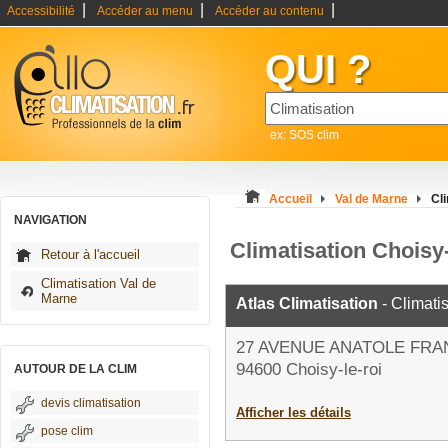
|
|
|
Accessibilité
Accéder au menu
Accéder au contenu
QUI ?
ex: SOS clim
Accueil
Val de Marne
Cli
NAVIGATION
Climatisation Choisy-
Retour à l'accueil
Climatisation Val de
Marne
Atlas Climatisation
- Climati
27 AVENUE ANATOLE FRA
94600 Choisy-le-roi
AUTOUR DE LA CLIM
devis climatisation
Afficher les détails
pose clim