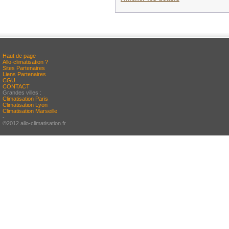
Haut de page
Allo-climatisation ?
Sites Partenaires
Liens Partenaires
CGU
CONTACT
Grandes villes :
Climatisation Paris
Climatisation Lyon
Climatisation Marseille
-
©2012 allo-climatisation.fr