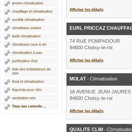
promo climatisation
Afficher les détails
chauffage et climatisation
société climatisation
EURL PRICCAZ CHAUFFA
climatiseur solaire
tarifs climatisation
74 RUE POMPADOUR
climatiseur cave à vin
94600 Choisy-le-roi
climatisation à eau
Afficher les détails
purificateur d'air
liste des installateurs de
clim
MOLAT
- Climatisation
froid et climatisation
frigoriste pour clim
16 AVENUE JEAN JAURES
94600 Choisy-le-roi
ventilation vmc
Tous nos conseils ...
Afficher les détails
QUALITE CLIM
- Climatisati