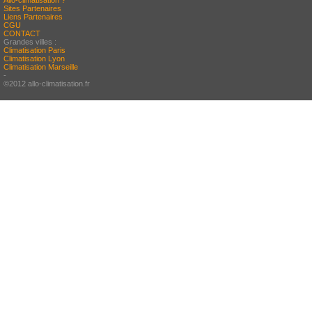
Allo-climatisation ?
Sites Partenaires
Liens Partenaires
CGU
CONTACT
Grandes villes :
Climatisation Paris
Climatisation Lyon
Climatisation Marseille
-
©2012 allo-climatisation.fr