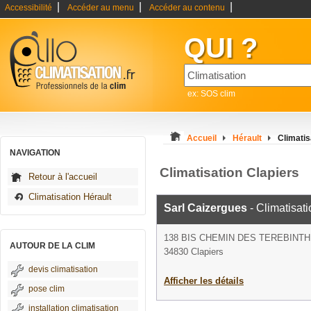
|
|
|
Accessibilité
Accéder au menu
Accéder au contenu
QUI ?
ex: SOS clim
Accueil
Hérault
Climatis
NAVIGATION
Climatisation Clapiers
Retour à l'accueil
Climatisation Hérault
Sarl Caizergues
- Climatisati
138 BIS CHEMIN DES TEREBINT
AUTOUR DE LA CLIM
34830 Clapiers
devis climatisation
Afficher les détails
pose clim
installation climatisation