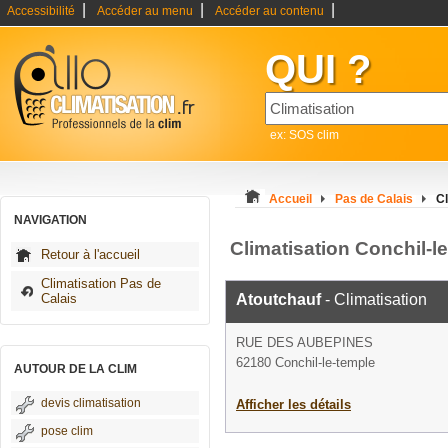
|
|
|
Accessibilité
Accéder au menu
Accéder au contenu
QUI ?
ex: SOS clim
Accueil
Pas de Calais
Cl
NAVIGATION
Climatisation Conchil-l
Retour à l'accueil
Climatisation Pas de
Calais
Atoutchauf
- Climatisation
RUE DES AUBEPINES
62180 Conchil-le-temple
AUTOUR DE LA CLIM
devis climatisation
Afficher les détails
pose clim