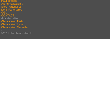
Haut de page
Allo-climatisation ?
Sites Partenaires
Liens Partenaires
CGU
CONTACT
Grandes villes :
Climatisation Paris
Climatisation Lyon
Climatisation Marseille
-
©2012 allo-climatisation.fr