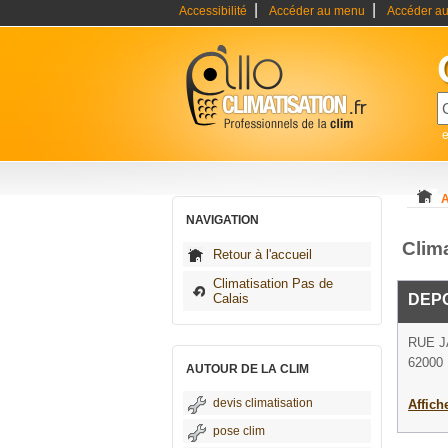
|
|
Accessibilité
Accéder au menu
Accéder au
e
A
NAVIGATION
Clima
Retour à l'accueil
Climatisation Pas de
Calais
DEP
RUE 
62000 
AUTOUR DE LA CLIM
devis climatisation
Affich
pose clim