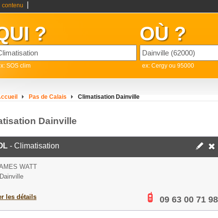
|
 contenu
QUI ?
OÙ ?
x: SOS clim
ex: Cergy ou 95000
ccueil
Pas de Calais
Climatisation Dainville
tisation Dainville
OL
- Climatisation
JAMES WATT
Dainville
er les détails
09 63 00 71 98