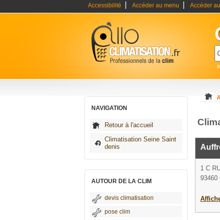
|
|
Accessibilité
Accéder au menu
Accéder au
e
A
NAVIGATION
Clim
Retour à l'accueil
Climatisation Seine Saint
denis
Auffr
1 C R
93460 
AUTOUR DE LA CLIM
devis climatisation
Affich
pose clim