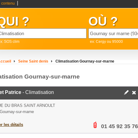
|
 contenu
QUI ?
OÙ ?
x: SOS clim
ex: Cergy ou 95000
ccueil
Seine Saint denis
Climatisation Gournay-sur-marne
atisation Gournay-sur-marne
et Patrice
- Climatisation
UE DU BRAS SAINT ARNOULT
Gournay-sur-marne
er les détails
01 45 92 35 76