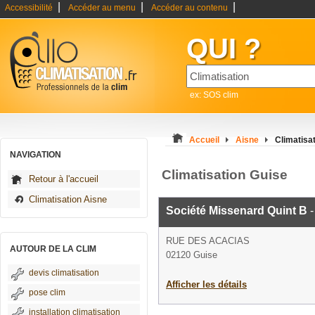
|
|
|
Accessibilité
Accéder au menu
Accéder au contenu
QUI ?
ex: SOS clim
Accueil
Aisne
Climatisa
NAVIGATION
Climatisation Guise
Retour à l'accueil
Climatisation Aisne
Société Missenard Quint B
-
RUE DES ACACIAS
AUTOUR DE LA CLIM
02120 Guise
devis climatisation
Afficher les détails
pose clim
installation climatisation