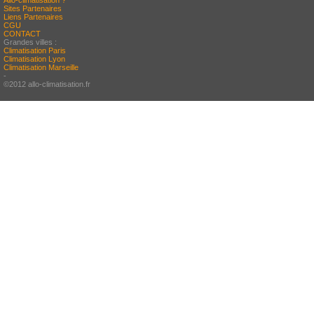
Allo-climatisation ?
Sites Partenaires
Liens Partenaires
CGU
CONTACT
Grandes villes :
Climatisation Paris
Climatisation Lyon
Climatisation Marseille
-
©2012 allo-climatisation.fr