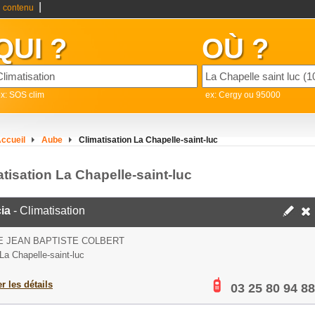
|
 contenu
QUI ?
OÙ ?
x: SOS clim
ex: Cergy ou 95000
ccueil
Aube
Climatisation La Chapelle-saint-luc
tisation La Chapelle-saint-luc
ia
- Climatisation
E JEAN BAPTISTE COLBERT
La Chapelle-saint-luc
er les détails
03 25 80 94 88