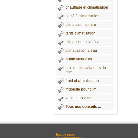
chauffage et climatisation
société climatisation
climatiseur solaire
tarifs climatisation
climatiseur cave à vin
climatisation à eau
purificateur d'air
liste des installateurs de
clim
froid et climatisation
frigoriste pour clim
ventilation vmc
Tous nos conseils ...
Haut de page