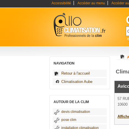
|
|
Accessibilité
Accéder au menu
Accéder au
e
A
NAVIGATION
Clima
Retour à l'accueil
Climatisation Aube
Avicc
57 RU
AUTOUR DE LA CLIM
10600 
devis climatisation
Affich
pose clim
installation climatisation