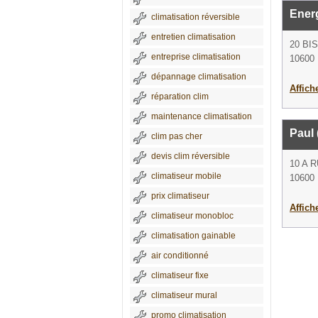
Ener
climatisation réversible
entretien climatisation
20 BI
entreprise climatisation
10600 
dépannage climatisation
Affich
réparation clim
maintenance climatisation
Paul
clim pas cher
devis clim réversible
10 A 
climatiseur mobile
10600 
prix climatiseur
Affich
climatiseur monobloc
climatisation gainable
air conditionné
climatiseur fixe
climatiseur mural
promo climatisation