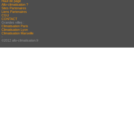
Haut de page
Allo-climatisation ?
Sites Partenaires
Liens Partenaires
CGU
CONTACT
Grandes villes :
Climatisation Paris
Climatisation Lyon
Climatisation Marseille
-
©2012 allo-climatisation.fr