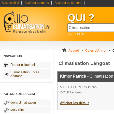
|
|
|
Accessibilité
Accéder au menu
Accéder au contenu
QUI ?
ex: SOS clim
Accueil
Côtes d'Armor
C
NAVIGATION
Climatisation Langoat
Retour à l'accueil
Climatisation Côtes
d'Armor
Kimor Patrick
- Climatisation
5 LIEU DIT PORS BRAS
22450 Langoat
AUTOUR DE LA CLIM
devis climatisation
Afficher les détails
pose clim