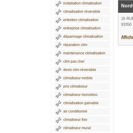
installation climatisation
Nord
climatisation réversible
16 RU
entretien climatisation
93350 
entreprise climatisation
dépannage climatisation
Affich
réparation clim
maintenance climatisation
clim pas cher
devis clim réversible
climatiseur mobile
prix climatiseur
climatiseur monobloc
climatisation gainable
air conditionné
climatiseur fixe
climatiseur mural