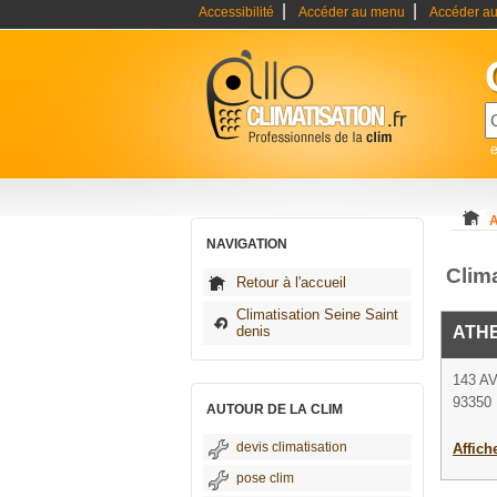
|
|
Accessibilité
Accéder au menu
Accéder au
e
A
NAVIGATION
Clim
Retour à l'accueil
Climatisation Seine Saint
denis
ATH
143 A
93350 
AUTOUR DE LA CLIM
devis climatisation
Affich
pose clim