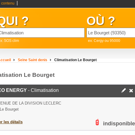
|
 contenu
QUI ?
OÙ ?
x: SOS clim
ex: Cergy ou 95000
ccueil
Seine Saint denis
Climatisation Le Bourget
atisation Le Bourget
EO ENERGY
- Climatisation
VENUE DE LA DIVISION LECLERC
Le Bourget
er les détails
indisponible