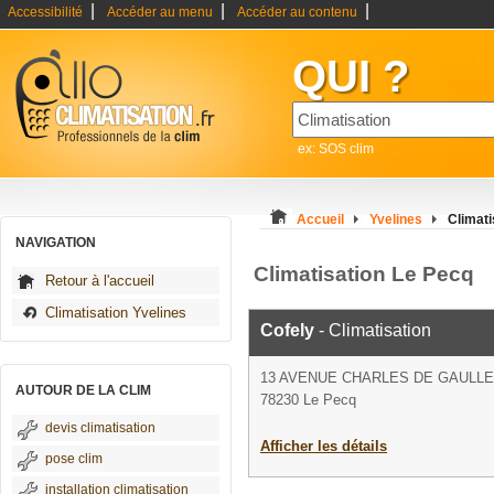
|
|
|
Accessibilité
Accéder au menu
Accéder au contenu
QUI ?
ex: SOS clim
Accueil
Yvelines
Climati
NAVIGATION
Climatisation Le Pecq
Retour à l'accueil
Climatisation Yvelines
Cofely
- Climatisation
13 AVENUE CHARLES DE GAULLE
AUTOUR DE LA CLIM
78230 Le Pecq
devis climatisation
Afficher les détails
pose clim
installation climatisation