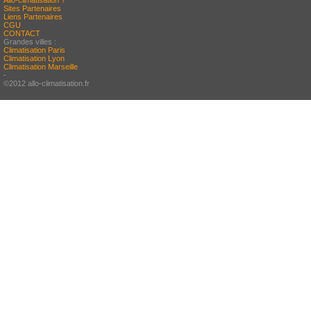
Allo-climatisation ?
Sites Partenaires
Liens Partenaires
CGU
CONTACT
Grandes villes :
Climatisation Paris
Climatisation Lyon
Climatisation Marseille
-
©2012 allo-climatisation.fr