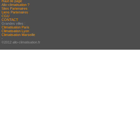
Haut de page
Allo-climatisation ?
Sites Partenaires
Liens Partenaires
CGU
CONTACT
Grandes villes :
Climatisation Paris
Climatisation Lyon
Climatisation Marseille
-
©2012 allo-climatisation.fr