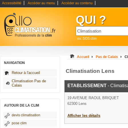
|
|
|
Accessibilité
Accéder au menu
Accéder au contenu
QUI ?
ex: SOS clim
Accueil
Pas de Calais
Cl
NAVIGATION
Climatisation Lens
Retour à l'accueil
Climatisation Pas de
Calais
ETABLISSEMENT
- Climatis
19 AVENUE RAOUL BRIQUET
62300 Lens
AUTOUR DE LA CLIM
devis climatisation
Afficher les détails
pose clim