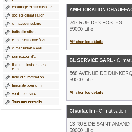
chauffage et climatisation
AMELIORATION CHAUFFA
société climatisation
247 RUE DES POSTES
climatiseur solaire
59000 Lille
tarifs climatisation
climatiseur cave à vin
Afficher les détails
climatisation à eau
purificateur d'air
BL SERVICE SARL
- Climati
liste des installateurs de
clim
568 AVENUE DE DUNKER
froid et climatisation
59000 Lille
frigoriste pour clim
Afficher les détails
ventilation vmc
Tous nos conseils ...
Chaufaclim
- Climatisation
13 RUE DE SAINT AMAND
59000 Lille