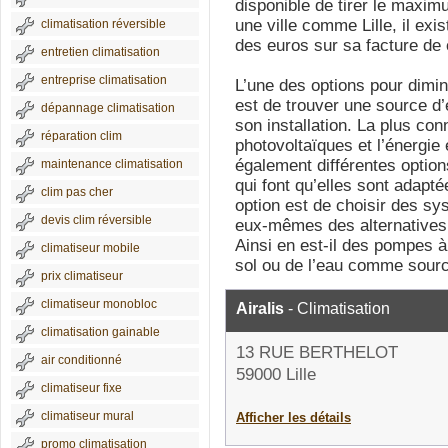
disponible de tirer le maxim
une ville comme Lille, il ex
climatisation réversible
des euros sur sa facture de 
entretien climatisation
entreprise climatisation
L’une des options pour diminu
est de trouver une source d’
dépannage climatisation
son installation. La plus co
réparation clim
photovoltaïques et l’énergie
également différentes option
maintenance climatisation
qui font qu’elles sont adapt
clim pas cher
option est de choisir des sy
devis clim réversible
eux-mêmes des alternatives f
Ainsi en est-il des pompes à 
climatiseur mobile
sol ou de l’eau comme sourc
prix climatiseur
climatiseur monobloc
Airalis
- Climatisation
climatisation gainable
13 RUE BERTHELOT
air conditionné
59000 Lille
climatiseur fixe
climatiseur mural
Afficher les détails
promo climatisation