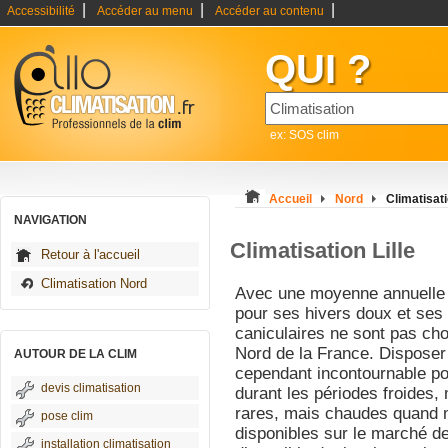
|
|
|
Accessibilité
Accéder au menu
Accéder au contenu
QUI ?
ex: SOS clim
Accueil
Nord
Climatisati
NAVIGATION
Climatisation Lille
Retour à l'accueil
Climatisation Nord
Avec une moyenne annuelle d
pour ses hivers doux et ses 
caniculaires ne sont pas cho
Nord de la France. Disposer 
AUTOUR DE LA CLIM
cependant incontournable pou
devis climatisation
durant les périodes froides,
rares, mais chaudes quand 
pose clim
disponibles sur le marché de 
installation climatisation