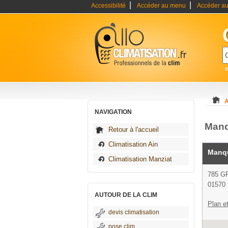
|
|
Accessibilité
Accéder au menu
Accéder au
e
A
NAVIGATION
Manqu
Retour à l'accueil
Climatisation Ain
Manqu
Climatisation Manziat
785 G
01570 
AUTOUR DE LA CLIM
Plan et
devis climatisation
pose clim