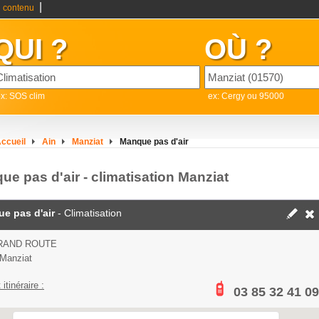
|
 contenu
QUI ?
OÙ ?
x: SOS clim
ex: Cergy ou 95000
ccueil
Ain
Manziat
Manque pas d'air
e pas d'air - climatisation Manziat
e pas d'air
- Climatisation
RAND ROUTE
Manziat
 itinéraire :
03 85 32 41 09