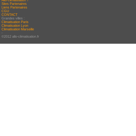
Allo-climatisation ?
Sites Partenaires
Liens Partenaires
CGU
CONTACT
Grandes villes :
Climatisation Paris
Climatisation Lyon
Climatisation Marseille
-
©2012 allo-climatisation.fr