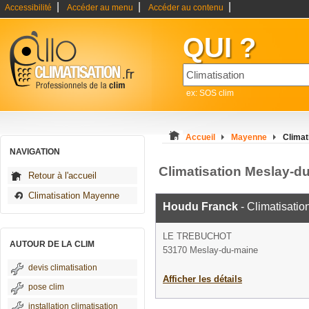
|
|
|
Accessibilité
Accéder au menu
Accéder au contenu
QUI ?
ex: SOS clim
Accueil
Mayenne
Climat
NAVIGATION
Climatisation Meslay-d
Retour à l'accueil
Climatisation Mayenne
Houdu Franck
- Climatisatio
LE TREBUCHOT
AUTOUR DE LA CLIM
53170 Meslay-du-maine
devis climatisation
Afficher les détails
pose clim
installation climatisation