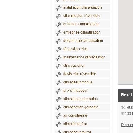
installation climatisation
climatisation réversible
entretien climatisation
entreprise climatisation
dépannage climatisation
réparation clim
maintenance climatisation
clim pas cher
devis clim réversible
climatiseur mobile
prix climatiseur
Bruel
climatiseur monobloc
climatisation gainable
10 RU
11100 
air conditionné
climatiseur fixe
Plan et
climatiseur mural