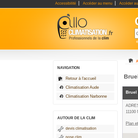
|
|
Accessibilité
Accéder au menu
Accéder au
e
A
NAVIGATION
Brue
Retour à l'accueil
Climatisation Aude
Bruel
Climatisation Narbonne
ADRE
11100 
AUTOUR DE LA CLIM
Plan et
devis climatisation
pose clim