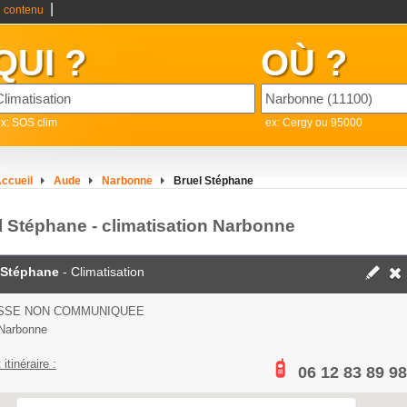
|
 contenu
QUI ?
OÙ ?
x: SOS clim
ex: Cergy ou 95000
ccueil
Aude
Narbonne
Bruel Stéphane
l Stéphane - climatisation Narbonne
 Stéphane
- Climatisation
SSE NON COMMUNIQUEE
Narbonne
 itinéraire :
06 12 83 89 98