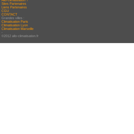
Allo-climatisation ?
Sites Partenaires
Liens Partenaires
CGU
CONTACT
Grandes villes :
Climatisation Paris
Climatisation Lyon
Climatisation Marseille
-
©2012 allo-climatisation.fr