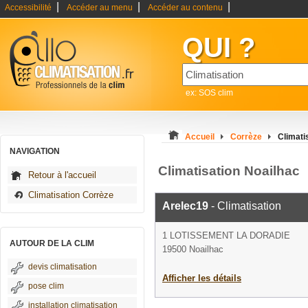
|
|
|
Accessibilité
Accéder au menu
Accéder au contenu
QUI ?
ex: SOS clim
Accueil
Corrèze
Climati
NAVIGATION
Climatisation Noailhac
Retour à l'accueil
Climatisation Corrèze
Arelec19
- Climatisation
1 LOTISSEMENT LA DORADIE
AUTOUR DE LA CLIM
19500 Noailhac
devis climatisation
Afficher les détails
pose clim
installation climatisation