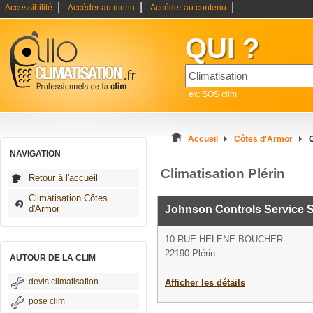
|
|
|
Accessibilité
Accéder au menu
Accéder au contenu
QUI ?
ex: SOS clim
Accueil
Côtes d'Armor
C
NAVIGATION
Climatisation Plérin
Retour à l'accueil
Climatisation Côtes
d'Armor
Johnson Controls Service S
10 RUE HELENE BOUCHER
22190 Plérin
AUTOUR DE LA CLIM
devis climatisation
Afficher les détails
pose clim