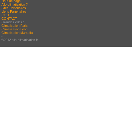
Haut de page
Allo-climatisation ?
Sites Partenaires
Liens Partenaires
CGU
CONTACT
Grandes villes :
Climatisation Paris
Climatisation Lyon
Climatisation Marseille
-
©2012 allo-climatisation.fr