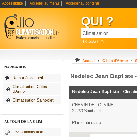
|
|
|
Accessibilité
Accéder au menu
Accéder au contenu
QUI ?
ex: SOS clim
Accueil
Côtes d'Armor
S
NAVIGATION
Nedelec Jean Baptiste - 
Retour à l'accueil
Climatisation Côtes
d'Armor
Nedelec Jean Baptiste
- Climati
Climatisation Saint-clet
CHEMIN DE TOLMINE
22260 Saint-clet
AUTOUR DE LA CLIM
Plan et itinéraire :
devis climatisation