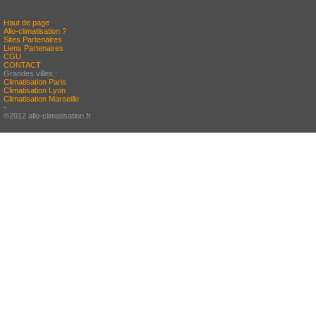
Haut de page
Allo-climatisation ?
Sites Partenaires
Liens Partenaires
CGU
CONTACT
Grandes villes :
Climatisation Paris
Climatisation Lyon
Climatisation Marseille
-
©2012 allo-climatisation.fr