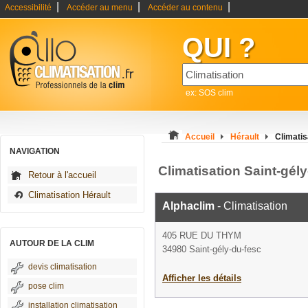
|
|
|
Accessibilité
Accéder au menu
Accéder au contenu
QUI ?
ex: SOS clim
Accueil
Hérault
Climatis
NAVIGATION
Climatisation Saint-gél
Retour à l'accueil
Climatisation Hérault
Alphaclim
- Climatisation
405 RUE DU THYM
AUTOUR DE LA CLIM
34980 Saint-gély-du-fesc
devis climatisation
Afficher les détails
pose clim
installation climatisation