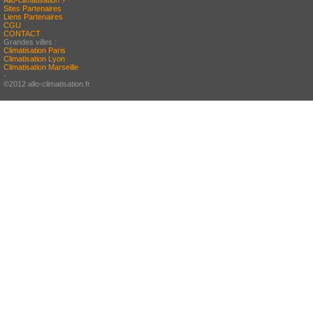
Allo-climatisation ?
Sites Partenaires
Liens Partenaires
CGU
CONTACT
Grandes villes :
Climatisation Paris
Climatisation Lyon
Climatisation Marseille
-
©2012 allo-climatisation.fr