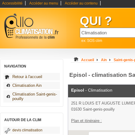
|
|
|
Accessibilité
Accéder au menu
Accéder au contenu
QUI ?
ex: SOS clim
Accueil
Ain
Saint-genis-
NAVIGATION
Episol - climatisation S
Retour à l'accueil
Climatisation Ain
Episol
- Climatisation
Climatisation Saint-genis-
pouilly
251 R LOUIS ET AUGUSTE LUMIE
01630 Saint-genis-pouilly
AUTOUR DE LA CLIM
Plan et itinéraire :
devis climatisation