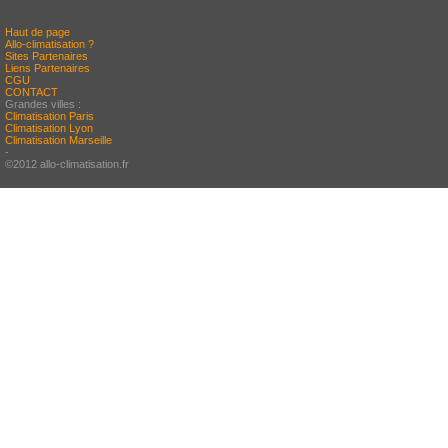
Haut de page
Allo-climatisation ?
Sites Partenaires
Liens Partenaires
CGU
CONTACT
Grandes villes :
Climatisation Paris
Climatisation Lyon
Climatisation Marseille
-
©2012 allo-climatisation.fr