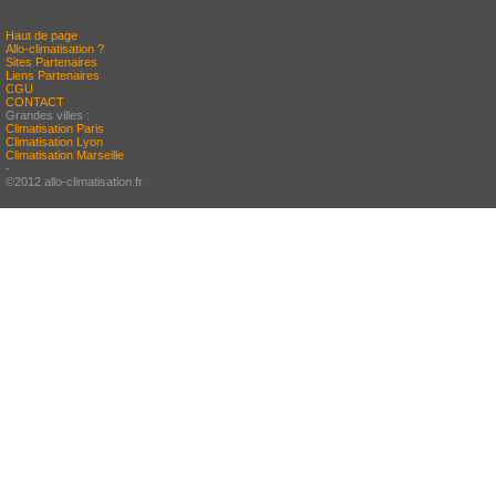
Haut de page
Allo-climatisation ?
Sites Partenaires
Liens Partenaires
CGU
CONTACT
Grandes villes :
Climatisation Paris
Climatisation Lyon
Climatisation Marseille
-
©2012 allo-climatisation.fr