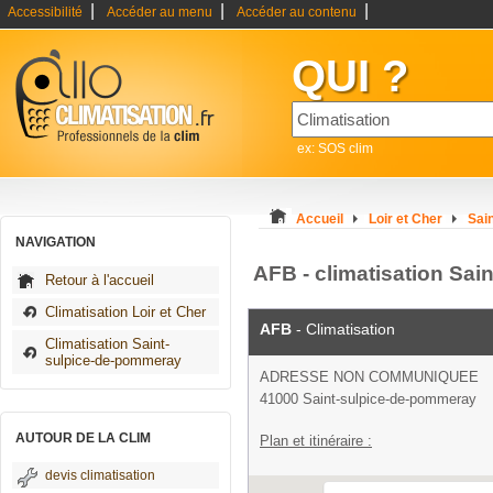
|
|
|
Accessibilité
Accéder au menu
Accéder au contenu
QUI ?
ex: SOS clim
Accueil
Loir et Cher
Sai
NAVIGATION
AFB - climatisation Sa
Retour à l'accueil
Climatisation Loir et Cher
AFB
- Climatisation
Climatisation Saint-
sulpice-de-pommeray
ADRESSE NON COMMUNIQUEE
41000 Saint-sulpice-de-pommeray
AUTOUR DE LA CLIM
Plan et itinéraire :
devis climatisation