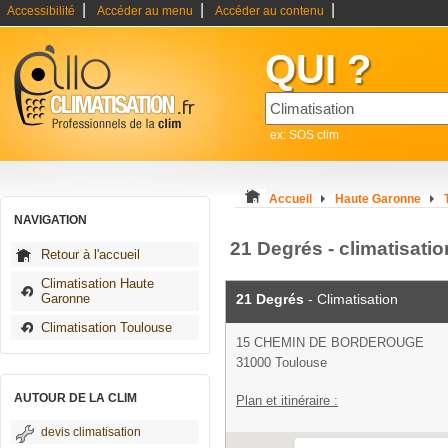
|
|
|
Accessibilité
Accéder au menu
Accéder au contenu
QUI ?
ex: SOS clim
Accueil
Haute Garonne
NAVIGATION
21 Degrés - climatisati
Retour à l'accueil
Climatisation Haute
Garonne
21 Degrés
- Climatisation
Climatisation Toulouse
15 CHEMIN DE BORDEROUGE
31000 Toulouse
AUTOUR DE LA CLIM
Plan et itinéraire :
devis climatisation