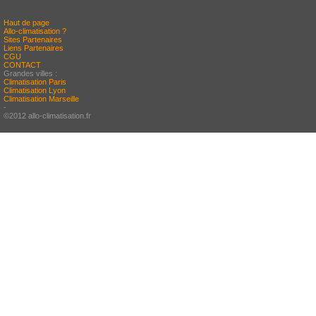
Haut de page
Allo-climatisation ?
Sites Partenaires
Liens Partenaires
CGU
CONTACT
Grandes villes :
Climatisation Paris
Climatisation Lyon
Climatisation Marseille
-
©2012 allo-climatisation.fr