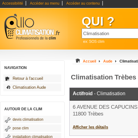
|
|
|
Accessibilité
Accéder au menu
Accéder au contenu
QUI ?
ex: SOS clim
Accueil
Aude
Climatisat
NAVIGATION
Climatisation Trèbes
Retour à l'accueil
Climatisation Aude
Actifroid
- Climatisation
6 AVENUE DES CAPUCINS
AUTOUR DE LA CLIM
11800 Trèbes
devis climatisation
Afficher les détails
pose clim
installation climatisation