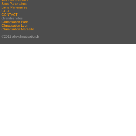
Allo-climatisation ?
Sites Partenaires
Liens Partenaires
CGU
CONTACT
Grandes villes :
Climatisation Paris
Climatisation Lyon
Climatisation Marseille
-
©2012 allo-climatisation.fr