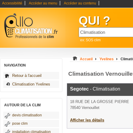
|
|
|
Accessibilité
Accéder au menu
Accéder au contenu
QUI ?
ex: SOS clim
Accueil
Yvelines
Climati
NAVIGATION
Climatisation Vernouille
Retour à l'accueil
Climatisation Yvelines
Segotec
- Climatisation
18 RUE DE LA GROSSE PIERRE
AUTOUR DE LA CLIM
78540 Vernouillet
devis climatisation
Afficher les détails
pose clim
installation climatisation