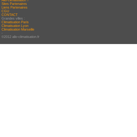
Allo-climatisation ?
Sites Partenaires
Liens Partenaires
CGU
CONTACT
Grandes villes :
Climatisation Paris
Climatisation Lyon
Climatisation Marseille
-
©2012 allo-climatisation.fr