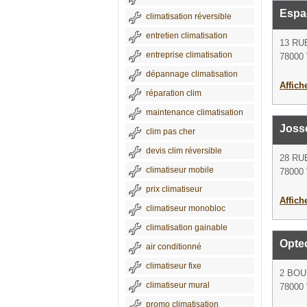
Espa
climatisation réversible
entretien climatisation
13 RU
entreprise climatisation
78000 
dépannage climatisation
Affich
réparation clim
maintenance climatisation
Josse
clim pas cher
devis clim réversible
28 RU
climatiseur mobile
78000 
prix climatiseur
Affich
climatiseur monobloc
climatisation gainable
Opteo
air conditionné
climatiseur fixe
2 BOU
climatiseur mural
78000 
promo climatisation