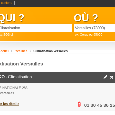
|
 contenu
QUI ?
OÙ ?
x: SOS clim
ex: Cergy ou 95000
ccueil
Yvelines
Climatisation Versailles
tisation Versailles
KO
- Climatisation
 NATIONALE 286
Versailles
er les détails
01 30 45 36 25