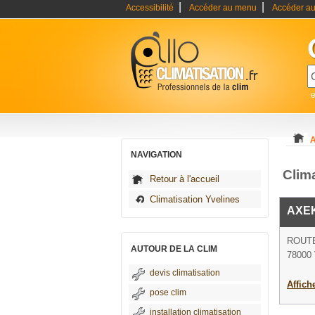
|
|
Accessibilité
Accéder au menu
Accéder au
e
A
NAVIGATION
Clima
Retour à l'accueil
Climatisation Yvelines
AXE
ROUTE
AUTOUR DE LA CLIM
78000 
devis climatisation
Affich
pose clim
installation climatisation