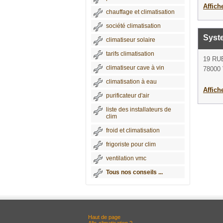
Affich
chauffage et climatisation
société climatisation
Syst
climatiseur solaire
tarifs climatisation
19 RU
climatiseur cave à vin
78000 
climatisation à eau
Affich
purificateur d'air
liste des installateurs de
clim
froid et climatisation
frigoriste pour clim
ventilation vmc
Tous nos conseils ...
Haut de page