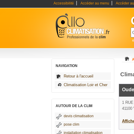
|
|
Accessibilité
Accéder au menu
Accéder au
e
A
NAVIGATION
Clima
Retour à l'accueil
Climatisation Loir et Cher
Oudey
1 RUE
AUTOUR DE LA CLIM
41100 V
devis climatisation
Affich
pose clim
installation climatisation