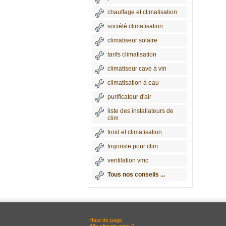
chauffage et climatisation
société climatisation
climatiseur solaire
tarifs climatisation
climatiseur cave à vin
climatisation à eau
purificateur d'air
liste des installateurs de
clim
froid et climatisation
frigoriste pour clim
ventilation vmc
Tous nos conseils ...
Haut de page