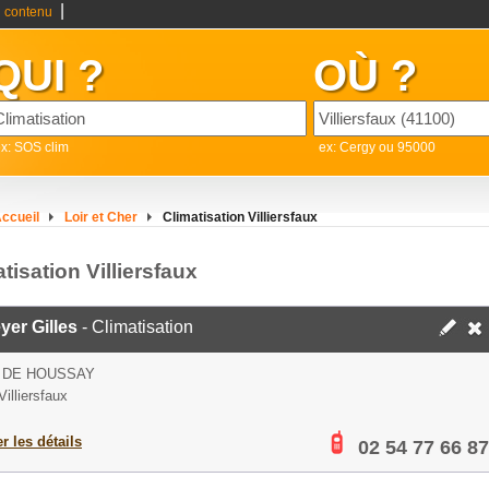
|
 contenu
QUI ?
OÙ ?
x: SOS clim
ex: Cergy ou 95000
ccueil
Loir et Cher
Climatisation Villiersfaux
tisation Villiersfaux
er Gilles
- Climatisation
 DE HOUSSAY
illiersfaux
er les détails
02 54 77 66 87