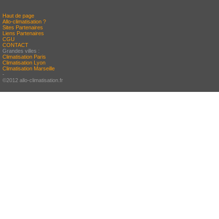
Haut de page
Allo-climatisation ?
Sites Partenaires
Liens Partenaires
CGU
CONTACT
Grandes villes :
Climatisation Paris
Climatisation Lyon
Climatisation Marseille
-
©2012 allo-climatisation.fr