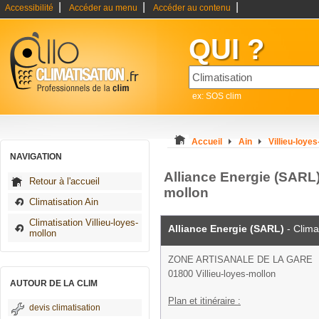
|
|
|
Accessibilité
Accéder au menu
Accéder au contenu
QUI ?
ex: SOS clim
Accueil
Ain
Villieu-loye
NAVIGATION
Alliance Energie (SARL) 
Retour à l'accueil
mollon
Climatisation Ain
Climatisation Villieu-loyes-
Alliance Energie (SARL)
- Clima
mollon
ZONE ARTISANALE DE LA GARE
01800 Villieu-loyes-mollon
AUTOUR DE LA CLIM
Plan et itinéraire :
devis climatisation