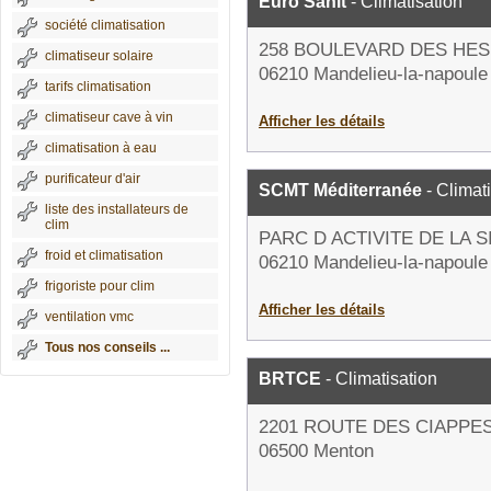
Euro Sanit
- Climatisation
société climatisation
258 BOULEVARD DES HE
climatiseur solaire
06210 Mandelieu-la-napoule
tarifs climatisation
climatiseur cave à vin
Afficher les détails
climatisation à eau
purificateur d'air
SCMT Méditerranée
- Climat
liste des installateurs de
clim
PARC D ACTIVITE DE LA 
froid et climatisation
06210 Mandelieu-la-napoule
frigoriste pour clim
Afficher les détails
ventilation vmc
Tous nos conseils ...
BRTCE
- Climatisation
2201 ROUTE DES CIAPPE
06500 Menton