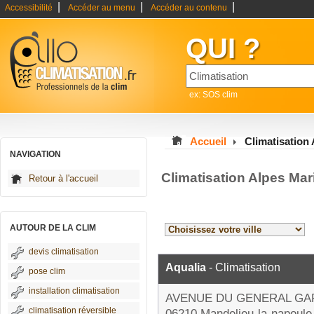
|
|
|
Accessibilité
Accéder au menu
Accéder au contenu
QUI ?
ex: SOS clim
Accueil
Climatisation
NAVIGATION
Climatisation Alpes Mar
Retour à l'accueil
AUTOUR DE LA CLIM
devis climatisation
Aqualia
- Climatisation
pose clim
installation climatisation
AVENUE DU GENERAL GA
climatisation réversible
06210 Mandelieu-la-napoule