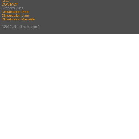
CGU
CONTACT
Grandes villes :
Climatisation Paris
Climatisation Lyon
Climatisation Marseille
-
©2012 allo-climatisation.fr