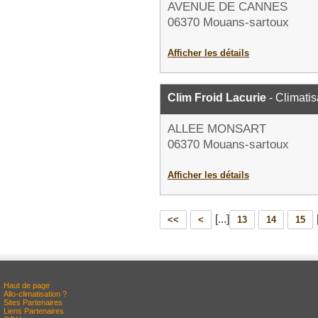
AVENUE DE CANNES
06370 Mouans-sartoux
Afficher les détails
Clim Froid Lacurie
- Climatis
ALLEE MONSART
06370 Mouans-sartoux
Afficher les détails
[...]
<<
<
13
14
15
Haut de page
Allo-climatisation ?
Sites Partenaires
Liens Partenaires