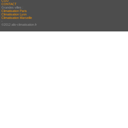
CGU
CONTACT
Grandes villes :
Climatisation Paris
Climatisation Lyon
Climatisation Marseille
-
©2012 allo-climatisation.fr