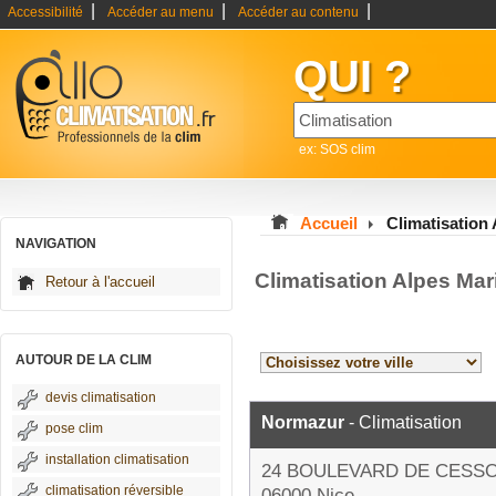
|
|
|
Accessibilité
Accéder au menu
Accéder au contenu
QUI ?
ex: SOS clim
Accueil
Climatisation
NAVIGATION
Climatisation Alpes Mar
Retour à l'accueil
AUTOUR DE LA CLIM
devis climatisation
Normazur
- Climatisation
pose clim
installation climatisation
24 BOULEVARD DE CESS
climatisation réversible
06000 Nice