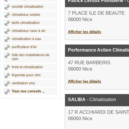
Patrick Leroux Plomberie
- 
société climatisation
7 PLACE ILE DE BEAUTE
climatiseur solaire
06000 Nice
tarifs climatisation
climatiseur cave à vin
Afficher les détails
climatisation à eau
purificateur d'air
Performance Action Climati
liste des installateurs de
clim
47 RUE BARBERIS
froid et climatisation
06000 Nice
frigoriste pour clim
Afficher les détails
ventilation vmc
Tous nos conseils ...
SALIBA
- Climatisation
17 R ACCHIARDI DE SAIN
06000 Nice