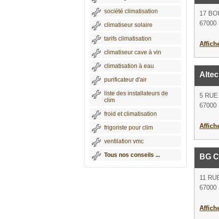
société climatisation
17 BO
67000 
climatiseur solaire
tarifs climatisation
Affich
climatiseur cave à vin
climatisation à eau
Altec
purificateur d'air
liste des installateurs de
5 RUE
clim
67000 
froid et climatisation
Affich
frigoriste pour clim
ventilation vmc
Tous nos conseils ...
BG C
11 RU
67000 
Affich