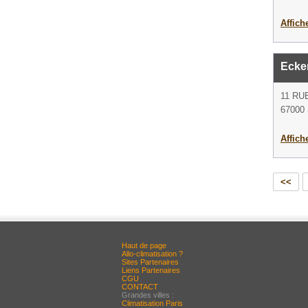
Affich
Ecker
11 RU
67000 
Affich
<<
Haut de page
Allo-climatisation ?
Sites Partenaires
Liens Partenaires
CGU
CONTACT
Grandes villes :
Climatisation Paris