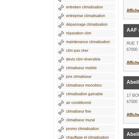
entretien climatisation
Affich
entreprise climatisation
dépannage climatisation
AAF 
réparation clim
maintenance climatisation
RUE 
67000 
clim pas cher
devis clim réversible
Affich
climatiseur mobile
prix climatiseur
Abeil
climatiseur monobloc
climatisation gainable
17 BO
67000 
air conditionné
climatiseur fixe
Affich
climatiseur mural
promo climatisation
Abeil
chauffage et climatisation