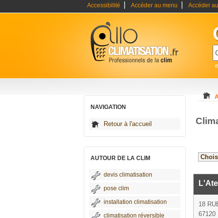
|
|
Accessibilité
Accéder au menu
Accéder au
e
A
NAVIGATION
Clim
Retour à l'accueil
AUTOUR DE LA CLIM
devis climatisation
L'Ate
pose clim
installation climatisation
18 RU
67120 
climatisation réversible