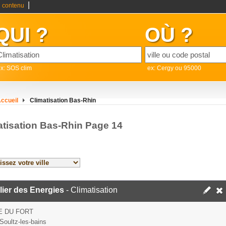
|
 contenu
QUI ?
OÙ ?
x: SOS clim
ex: Cergy ou 95000
ccueil
Climatisation Bas-Rhin
atisation Bas-Rhin Page 14
lier des Energies
- Climatisation
E DU FORT
Soultz-les-bains