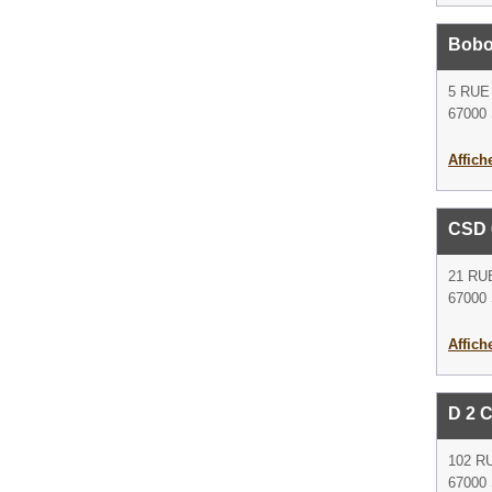
Bobo
5 RUE
67000 
Affich
CSD 
21 RU
67000 
Affich
D 2 
102 R
67000 