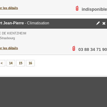
er les détails
indisponible
t Jean-Pierre
- Climatisation
E DE KIENTZHEIM
Strasbourg
er les détails
03 88 34 71 90
<
14
15
16