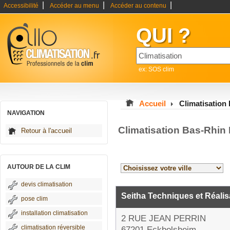
|
|
|
Accessibilité
Accéder au menu
Accéder au contenu
QUI ?
ex: SOS clim
Accueil
Climatisation
NAVIGATION
Climatisation Bas-Rhin
Retour à l'accueil
AUTOUR DE LA CLIM
devis climatisation
Seitha Techniques et Réalis
pose clim
installation climatisation
2 RUE JEAN PERRIN
climatisation réversible
67201 Eckbolsheim