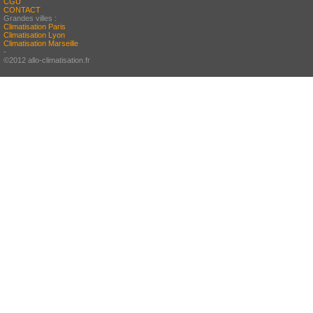
CGU
CONTACT
Grandes villes :
Climatisation Paris
Climatisation Lyon
Climatisation Marseille
-
©2012 allo-climatisation.fr