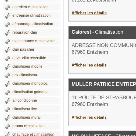
entretien climatisation
Afficher les détails
entreprise climatisation
dépannage climatisation
Calorest
- Climatisation
réparation clim
maintenance climatisation
ADRESSE NON COMMUNI
clim pas cher
67960 Entzheim
devis clim réversible
Afficher les détails
climatiseur mobile
prix climatiseur
climatiseur monobloc
MULLER PATRICE ENTREP
climatisation gainable
11 ROUTE DE STRASBOU
air conditionné
67960 Entzheim
climatiseur fixe
Afficher les détails
climatiseur mural
promo climatisation
chauffage et climatisation