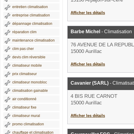
entretien climatisation
Afficher les détails
entreprise climatisation
dépannage climatisation
Barbe Michel
- Climatisation
réparation clim
maintenance climatisation
76 AVENUE DE LA REPUB
clim pas cher
15000 Aurillac
devis clim réversible
Afficher les détails
climatiseur mobile
prix climatiseur
climatiseur monobloc
Cavanier (SARL)
- Climatisat
climatisation gainable
4 BIS RUE CARNOT
air conditionné
15000 Aurillac
climatiseur fixe
Afficher les détails
climatiseur mural
promo climatisation
chauffage et climatisation