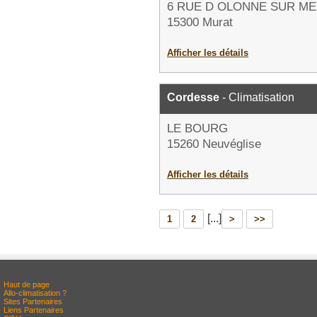
6 RUE D OLONNE SUR M
15300 Murat
Afficher les détails
Cordesse
- Climatisation
LE BOURG
15260 Neuvéglise
Afficher les détails
[...]
1
2
>
>>
Haut de page
Allo-climatisation ?
Sites Partenaires
Liens Partenaires