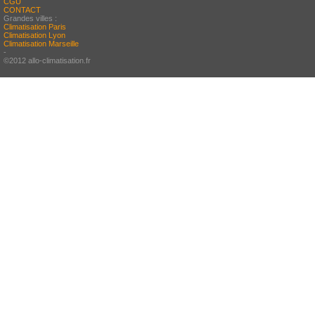
CGU
CONTACT
Grandes villes :
Climatisation Paris
Climatisation Lyon
Climatisation Marseille
-
©2012 allo-climatisation.fr