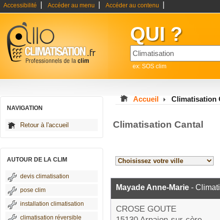
|
|
|
Accessibilité
Accéder au menu
Accéder au contenu
QUI ?
ex: SOS clim
Accueil
Climatisation 
NAVIGATION
Climatisation Cantal
Retour à l'accueil
AUTOUR DE LA CLIM
devis climatisation
Mayade Anne-Marie
- Climat
pose clim
installation climatisation
CROSE GOUTE
climatisation réversible
15130 Arpajon-sur-cère