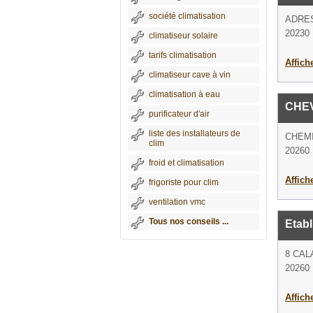
société climatisation
ADRE
20230 
climatiseur solaire
tarifs climatisation
Affich
climatiseur cave à vin
climatisation à eau
CHE
purificateur d'air
liste des installateurs de
CHEMI
clim
20260
froid et climatisation
Affich
frigoriste pour clim
ventilation vmc
Tous nos conseils ...
Etab
8 CAL
20260
Affich