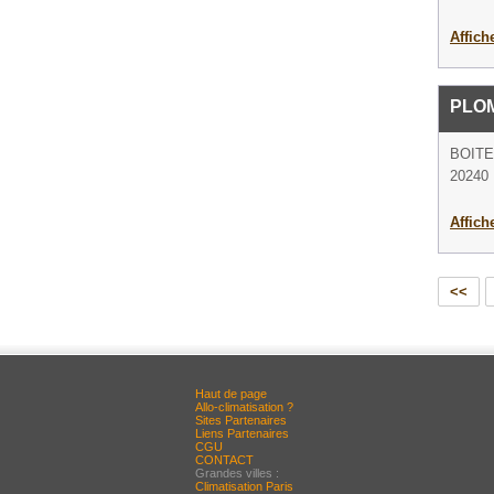
Affich
PLO
BOITE
20240 
Affich
<<
Haut de page
Allo-climatisation ?
Sites Partenaires
Liens Partenaires
CGU
CONTACT
Grandes villes :
Climatisation Paris