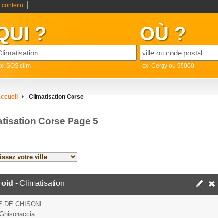
|
 contenu
QUI ?
OÙ ?
x: SOS clim
ex: Cergy ou 95000
ccueil
Climatisation Corse
atisation Corse Page 5
roid
- Climatisation
 DE GHISONI
Ghisonaccia