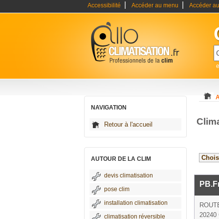
|
|
Accessibilité
Accéder au menu
Accéder au
e
A
NAVIGATION
Clim
Retour à l'accueil
AUTOUR DE LA CLIM
devis climatisation
PB.F
pose clim
installation climatisation
ROUTE
20240 
climatisation réversible