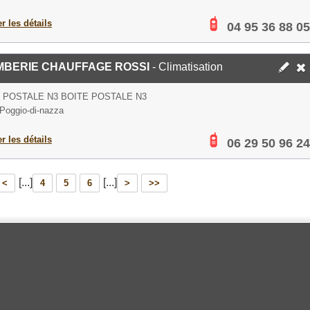
er les détails
04 95 36 88 05
MBERIE CHAUFFAGE ROSSI
- Climatisation
 POSTALE N3 BOITE POSTALE N3
Poggio-di-nazza
er les détails
06 29 50 96 24
[...]
[...]
<
4
5
6
>
>>