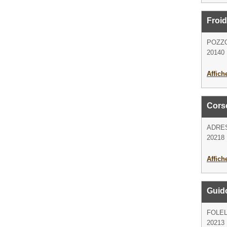
Froid
POZZ
20140
Affich
Cors
ADRE
20218 
Affich
Guido
FOLEL
20213 