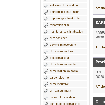
entretien climatisation
Affich
entreprise climatisation
dépannage climatisation
SARL
réparation clim
maintenance climatisation
ADRE
20240 
clim pas cher
devis clim réversible
Affich
climatiseur mobile
prix climatiseur
Proc
climatiseur monobloc
climatisation gainable
LOTIS
20220 
air conditionné
climatiseur fixe
Affich
climatiseur mural
promo climatisation
Clima
chauffage et climatisation