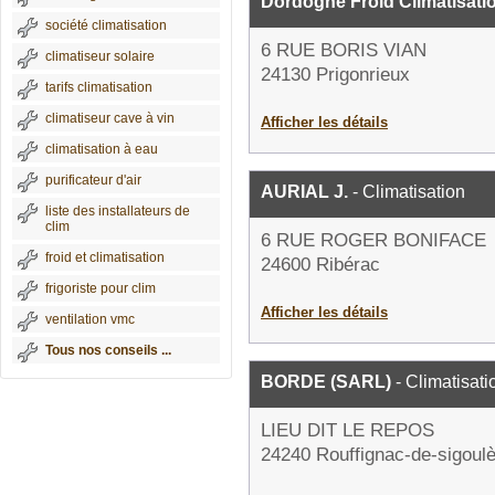
Dordogne Froid Climatisatio
société climatisation
6 RUE BORIS VIAN
climatiseur solaire
24130 Prigonrieux
tarifs climatisation
climatiseur cave à vin
Afficher les détails
climatisation à eau
purificateur d'air
AURIAL J.
- Climatisation
liste des installateurs de
clim
6 RUE ROGER BONIFACE
froid et climatisation
24600 Ribérac
frigoriste pour clim
Afficher les détails
ventilation vmc
Tous nos conseils ...
BORDE (SARL)
- Climatisati
LIEU DIT LE REPOS
24240 Rouffignac-de-sigoul