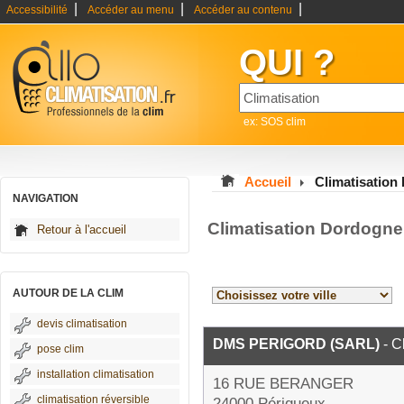
|
|
|
Accessibilité
Accéder au menu
Accéder au contenu
QUI ?
ex: SOS clim
Accueil
Climatisation
NAVIGATION
Climatisation Dordogne
Retour à l'accueil
AUTOUR DE LA CLIM
devis climatisation
DMS PERIGORD (SARL)
- C
pose clim
installation climatisation
16 RUE BERANGER
climatisation réversible
24000 Périgueux