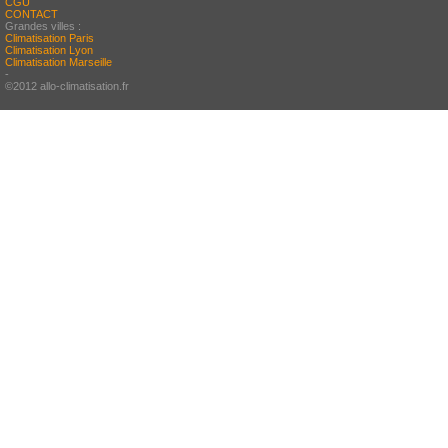
CGU
CONTACT
Grandes villes :
Climatisation Paris
Climatisation Lyon
Climatisation Marseille
-
©2012 allo-climatisation.fr