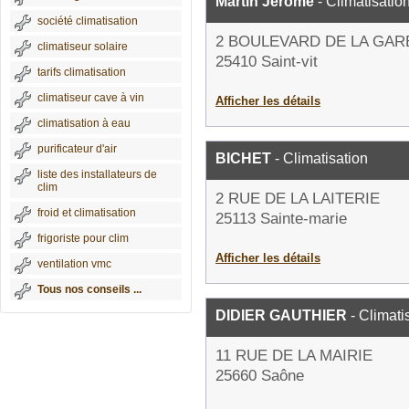
Martin Jerome
- Climatisatio
société climatisation
2 BOULEVARD DE LA GAR
climatiseur solaire
25410 Saint-vit
tarifs climatisation
climatiseur cave à vin
Afficher les détails
climatisation à eau
purificateur d'air
BICHET
- Climatisation
liste des installateurs de
clim
2 RUE DE LA LAITERIE
froid et climatisation
25113 Sainte-marie
frigoriste pour clim
Afficher les détails
ventilation vmc
Tous nos conseils ...
DIDIER GAUTHIER
- Climati
11 RUE DE LA MAIRIE
25660 Saône