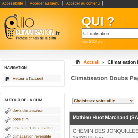
|
|
|
Accessibilité
Accéder au menu
Accéder au contenu
QUI ?
ex: SOS clim
Accueil
Climatisation
NAVIGATION
Climatisation Doubs Pa
Retour à l'accueil
AUTOUR DE LA CLIM
devis climatisation
Mathieu Huot Marchand (S
pose clim
installation climatisation
CHEMIN DES JONQUILLE
climatisation réversible
25430 Rahon