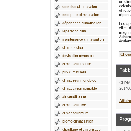
en cli
calcul
entretien climatisation
effica
répond
entreprise climatisation
dépannage climatisation
Les spé
villes
réparation clim
magnif
Adhémar
maintenance climatisation
égaleme
clim pas cher
devis clim réversible
climatiseur mobile
Fabbr
prix climatiseur
climatiseur monobloc
CHAM
26140 
climatisation gainable
air conditionné
Affich
climatiseur fixe
climatiseur mural
Prog
promo climatisation
chauffage et climatisation