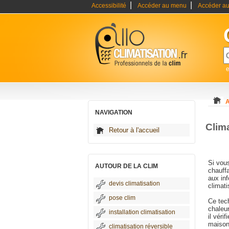
|
|
Accessibilité
Accéder au menu
Accéder au
e
A
NAVIGATION
Clim
Retour à l'accueil
Si vou
AUTOUR DE LA CLIM
chauffa
aux in
devis climatisation
climat
pose clim
Ce tec
chaleur
installation climatisation
il véri
maison.
climatisation réversible