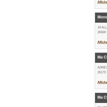
Affich
Mond
19 AL
26500 
Affich
Ma C
ADRE
26170 
Affich
Ma C