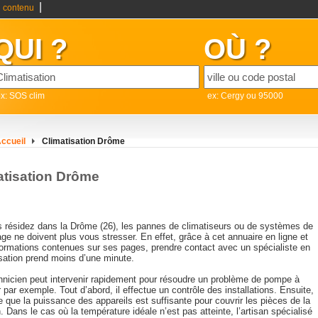
|
 contenu
QUI ?
OÙ ?
x: SOS clim
ex: Cergy ou 95000
ccueil
Climatisation Drôme
atisation Drôme
s résidez dans la Drôme (26), les pannes de climatiseurs ou de systèmes de
ge ne doivent plus vous stresser. En effet, grâce à cet annuaire en ligne et
formations contenues sur ses pages, prendre contact avec un spécialiste en
isation prend moins d’une minute.
hnicien peut intervenir rapidement pour résoudre un problème de pompe à
 par exemple. Tout d’abord, il effectue un contrôle des installations. Ensuite,
fie que la puissance des appareils est suffisante pour couvrir les pièces de la
 Dans le cas où la température idéale n’est pas atteinte, l’artisan spécialisé