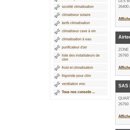
LES 
26400 
société climatisation
climatiseur solaire
Affich
tarifs climatisation
climatiseur cave à vin
Airte
climatisation à eau
purificateur d'air
ZONE 
26760 
liste des installateurs de
clim
Affich
froid et climatisation
frigoriste pour clim
ventilation vmc
SAS 
Tous nos conseils ...
QUAR
26760 
Affich