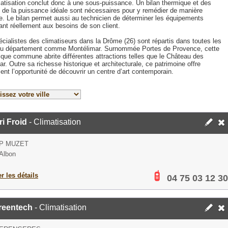
matisation conclut donc à une sous-puissance. Un bilan thermique et des
s de la puissance idéale sont nécessaires pour y remédier de manière
ce. Le bilan permet aussi au technicien de déterminer les équipements
ant réellement aux besoins de son client.
cialistes des climatiseurs dans la Drôme (26) sont répartis dans toutes les
 du département comme Montélimar. Surnommée Portes de Provence, cette
ique commune abrite différentes attractions telles que le Château des
. Outre sa richesse historique et architecturale, ce patrimoine offre
nt l’opportunité de découvrir un centre d’art contemporain.
i Froid
- Climatisation
P MUZET
Albon
er les détails
04 75 03 12 30
reentech
- Climatisation