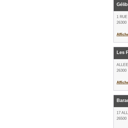
Gélib
1 RUE
26300 
Affich
Les 
ALLEE
26300 
Affich
Bara
17 AL
26500 